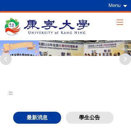
跳
Menu
到
主
要
內
容
區
:::
最新消息
學生公告